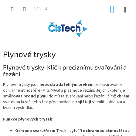
Přejít
NÁKUP
na
CZK
obsah
KOŠÍK
Plynové trysky
Plynové trysky: Klíč k preciznímu svařování a
řezání
Plynové trysky jsou
nepostradatelným prvkem
pro svařování v
ochranné atmosféře (MIG/MAG) a plazmové řezání. Jejich úkolem je
směrovat proud plynu
do místa svařování nebo řezání, čímž
chrání
svarovou lázeň nebo řez před oxidací a
zajišťují
stabilitu oblouku a
kvalitu výsledku.
Funkce plynových trysek:
Ochrana svaru/řezu:
Tryska vytváří
ochrannou atmosféru
z