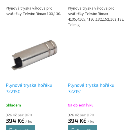
Plynová tryska válcová pro
Plynová tryska válcová pro
svářečky Telwin: Bimax 100,130.
svářečky Telwin: Bimax
4135,4165,4195,132,152,162,182,
Telmig
150/1,161/1,170/1,180/2,183/2
Telmig 200/2,203/2,250/2,251/2,
DigitalMig 180,220,...
Plynová tryska hořáku
Plynová tryska hořáku
722150
722151
Skladem
Na objednávku
326 Kč bez DPH
326 Kč bez DPH
394 Kč
394 Kč
/ ks
/ ks