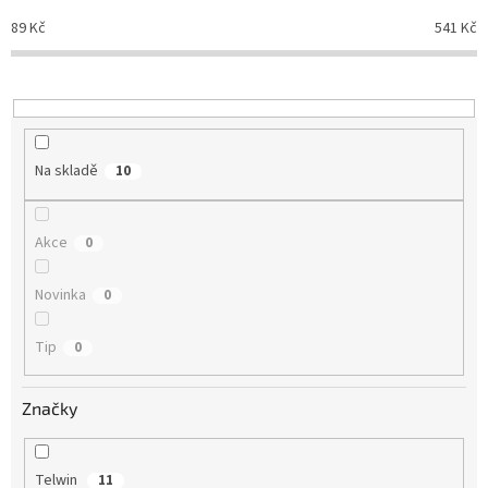
o
89
Kč
541
Kč
d
u
k
t
ů
Na skladě
10
Akce
0
Novinka
0
Tip
0
Značky
Telwin
11