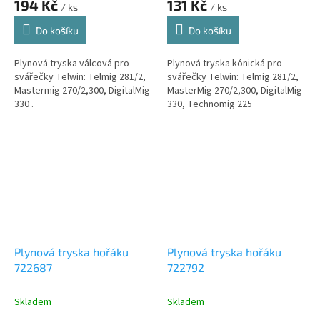
194 Kč
131 Kč
/ ks
/ ks
Do košíku
Do košíku
Plynová tryska válcová pro
Plynová tryska kónická pro
svářečky Telwin: Telmig 281/2,
svářečky Telwin: Telmig 281/2,
Mastermig 270/2,300, DigitalMig
MasterMig 270/2,300, DigitalMig
330 .
330, Technomig 225
Plynová tryska hořáku
Plynová tryska hořáku
722687
722792
Skladem
Skladem