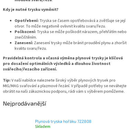
hloubku svaru/řezu
.
Kdy je nutné trysku vyměnit?
Opotřebení:
Tryska se časem opotřebovává a zvětšuje se její
otvor. To může negativně ovlivnit kvalitu svaru/řezu.
Poškození:
Tryska se může poškodit nárazem, přehřátím nebo
znečištěním.
Zanesení:
Zanesení trysky může bránit proudění plynu a zhoršit
kvalitu svaru/řezu.
Pravidelná kontrola a včasná výměna plynové trysky je klíčová
pro dosažení optimálních výsledků a dlouhou životnost
svářecího/řezacího zařízení.
Tip:
V naší nabídce naleznete široký výběr plynových trysek pro
MIG/MAG svařování a plazmové řezání. V případě potřeby se neváhejte
obrátit na naši zákaznickou podporu, rádi vám s výběrem pomůžeme.
Nejprodávanější
Plynová tryska hořáku 722808
Skladem