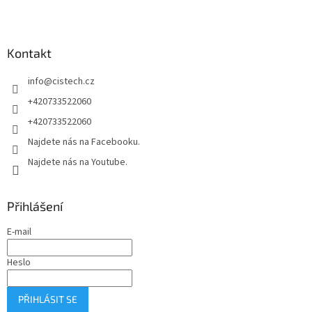
á
p
a
Kontakt
t
í
info
@
cistech.cz
+420733522060
+420733522060
Najdete nás na Facebooku.
Najdete nás na Youtube.
Přihlášení
E-mail
Heslo
PŘIHLÁSIT SE