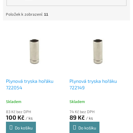
Položek k zobrazení:
11
V
ý
p
i
s
p
r
o
d
Plynová tryska hořáku
Plynová tryska hořáku
u
722054
722149
k
t
Skladem
Skladem
ů
83 Kč bez DPH
74 Kč bez DPH
100 Kč
89 Kč
/ ks
/ ks
Do košíku
Do košíku