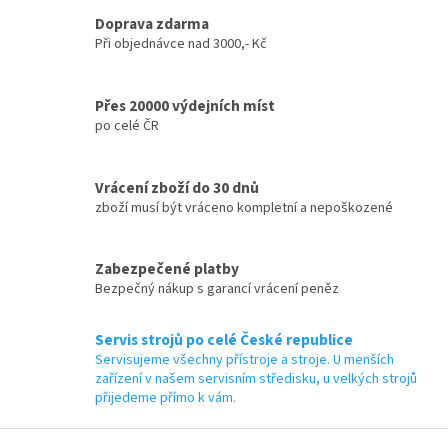
k
y
Doprava zdarma
v
Při objednávce nad 3000,- Kč
ý
p
i
Přes 20000 výdejních míst
s
po celé ČR
u
Vrácení zboží do 30 dnů
zboží musí být vráceno kompletní a nepoškozené
Zabezpečené platby
Bezpečný nákup s garancí vrácení peněz
Servis strojů po celé České republice
Servisujeme všechny přístroje a stroje. U menších
zařízení v našem servisním středisku, u velkých strojů
přijedeme přímo k vám.
Z