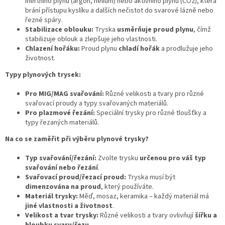
inertního plynu (argon, helium) nebo aktivního plynu (CO2), která
brání přístupu kyslíku a dalších nečistot do svarové lázně nebo
řezné spáry.
Stabilizace oblouku:
Tryska
usměrňuje proud plynu
, čímž
stabilizuje oblouk a zlepšuje jeho vlastnosti.
Chlazení hořáku:
Proud plynu
chladí hořák
a prodlužuje jeho
životnost.
Typy plynových trysek:
Pro MIG/MAG svařování:
Různé velikosti a tvary pro různé
svařovací proudy a typy svařovaných materiálů.
Pro plazmové řezání:
Speciální trysky pro různé tloušťky a
typy řezaných materiálů.
Na co se zaměřit při výběru plynové trysky?
Typ svařování/řezání:
Zvolte trysku
určenou pro váš typ
svařování nebo řezání
.
Svařovací proud/řezací proud:
Tryska musí být
dimenzována na proud
, který používáte.
Materiál trysky:
Měď, mosaz, keramika – každý materiál má
jiné vlastnosti a životnost
.
Velikost a tvar trysky:
Různé velikosti a tvary ovlivňují
šířku a