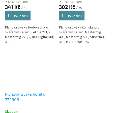
282 Kč bez DPH
250 Kč bez DPH
341 Kč
302 Kč
/ ks
/ ks
Do košíku
Do košíku
Plynová tryska bodovací pro
Plynová tryska kónická pro
svářečky Telwin: Telmig 281/2,
svářečky Telwin: Mastermig
Mastermig 270/2,300, Digital Mig
400, Mastermig 500, Supermig
330
380, Inverpulse 320,
DigitalSupermig 490, Supermig
480
Plynová tryska hořáku
722808
Skladem