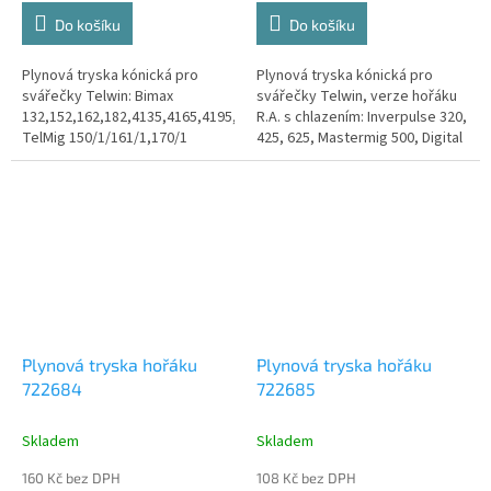
Do košíku
Do košíku
Plynová tryska kónická pro
Plynová tryska kónická pro
svářečky Telwin: Bimax
svářečky Telwin, verze hořáku
132,152,162,182,4135,4165,4195,
R.A. s chlazením: Inverpulse 320,
TelMig 150/1/161/1,170/1
425, 625, Mastermig 500, Digital
Telmig
Supermig 490, 610, Supermig
180/2,183/2,200/2,203/2,250/2,251/2,
480, 580
DigitalMig 180,220 Pro...
Plynová tryska hořáku
Plynová tryska hořáku
722684
722685
Skladem
Skladem
160 Kč bez DPH
108 Kč bez DPH