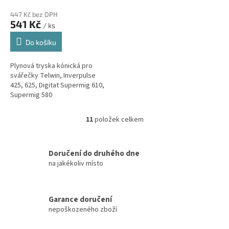
447 Kč bez DPH
541 Kč
/ ks
Do košíku
Plynová tryska kónická pro
svářečky Telwin, Inverpulse
425, 625, Digitat Supermig 610,
Supermig 580
11
položek celkem
O
v
l
á
Doručení do druhého dne
d
na jakékoliv místo
a
c
í
Garance doručení
p
nepoškozeného zboží
r
v