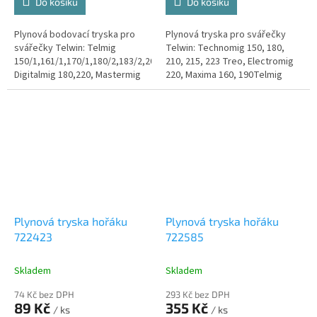
Do košíku
Do košíku
Plynová bodovací tryska pro
Plynová tryska pro svářečky
svářečky Telwin: Telmig
Telwin: Technomig 150, 180,
150/1,161/1,170/1,180/2,183/2,200/2,203/2,250/2,251/2,
210, 215, 223 Treo, Electromig
Digitalmig 180,220, Mastermig
220, Maxima 160, 190Telmig
220/2, Technomig 200,225
170/1, 180/2, 195/2, 200/2,
203/2, 250/2, 251/2, Mastermig
220/2.
Plynová tryska hořáku
Plynová tryska hořáku
722423
722585
Skladem
Skladem
74 Kč bez DPH
293 Kč bez DPH
89 Kč
355 Kč
/ ks
/ ks