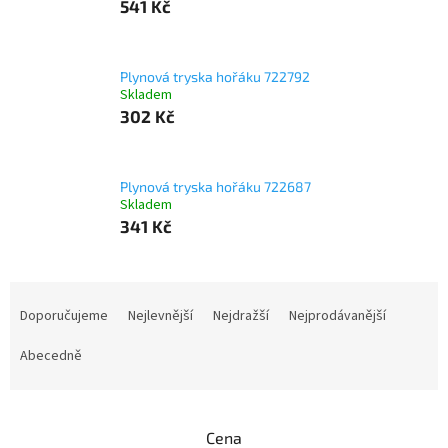
541 Kč
Plynová tryska hořáku 722792
Skladem
302 Kč
Plynová tryska hořáku 722687
Skladem
341 Kč
Ř
a
Doporučujeme
Nejlevnější
Nejdražší
Nejprodávanější
z
e
Abecedně
n
í
p
Cena
r