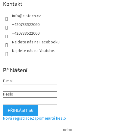
Kontakt
t
í
info
@
cistech.cz
+420733522060
+420733522060
Najdete nás na Facebooku.
Najdete nás na Youtube.
Přihlášení
E-mail
Heslo
PŘIHLÁSIT SE
Nová registrace
Zapomenuté heslo
nebo