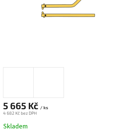
5 665 Kč
/ ks
4 682 Kč bez DPH
Měrná
Skladem
cena: