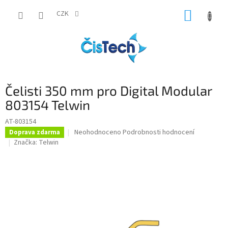
Přejít
NÁKUP
na
CZK
obsah
KOŠÍK
Čelisti 350 mm pro Digital Modular
803154 Telwin
AT-803154
Průměrné
Neohodnoceno
Podrobnosti hodnocení
Doprava zdarma
hodnocení
Značka:
Telwin
produktu
je
0,0
z
5
hvězdiček.