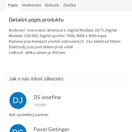
Popis
Hodnocení
Diskuze
Značka
Detailní popis produktu
Bodovací tvarovaná ramena pro: Digital Modular 20/TI, Digital
Modular 230/400, Digital spotter 7000, 9000 a 9000 Aqua
Ramena jsou komplet včetně zobrazených 2 ks elektrod 50mm
Elektrody jsou pod úhlem proti sobě
Celkové délka ramen je 350 mm
DS Josefína
DJ
Hodnocení obchodu je 5 z 5 hvězdiček.
7.8.2026
Náš spolehlivý partner.
Pavel Gistinger