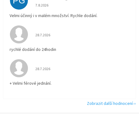
PG
Hodnocení obchodu je 5 z 5 hvězdiček.
7.8.2026
Velmi účinný i v malém množství. Rychle dodání.
Hodnocení obchodu je 5 z 5 hvězdiček.
28.7.2026
rychlé dodání do 24hodin
Hodnocení obchodu je 5 z 5 hvězdiček.
28.7.2026
+ Velmi férové jednání.
Zobrazit další hodnocení
Z
á
p
a