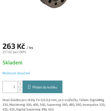
263 Kč
/ ks
217 Kč bez DPH
Měrná
Skladem
cena:
Možnosti doručení
Přidat do košíku
Hnací kladka pro dráty Fe 0,6-0,8 mm, pro svářečky Telwin: DigitalMig
330, Mastermig 300, 400, 500, Supermig 380, 480, 580, Inverpulse 320,
425, 625, Digital Supermig 490, 610