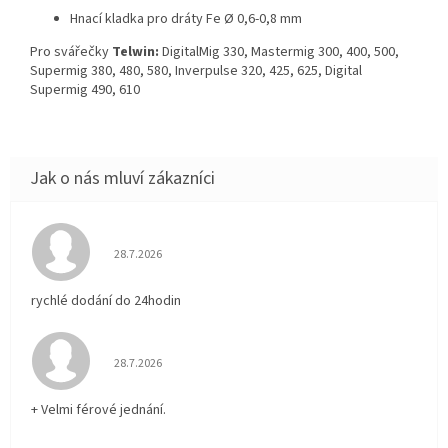
Hnací kladka pro dráty Fe Ø 0,6-0,8 mm
Pro svářečky
Telwin:
DigitalMig 330, Mastermig 300, 400, 500,
Supermig 380, 480, 580, Inverpulse 320, 425, 625, Digital
Supermig 490, 610
Hodnocení obchodu je 5 z 5 hvězdiček.
28.7.2026
rychlé dodání do 24hodin
Hodnocení obchodu je 5 z 5 hvězdiček.
28.7.2026
+ Velmi férové jednání.