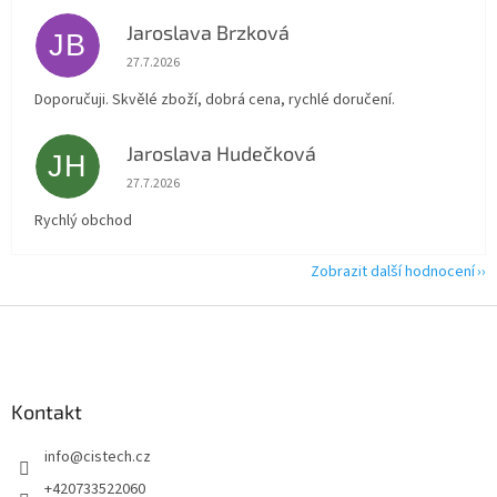
Jaroslava Brzková
JB
Hodnocení obchodu je 5 z 5 hvězdiček.
27.7.2026
Doporučuji. Skvělé zboží, dobrá cena, rychlé doručení.
Jaroslava Hudečková
JH
Hodnocení obchodu je 5 z 5 hvězdiček.
27.7.2026
Rychlý obchod
Zobrazit další hodnocení
Z
á
p
a
Kontakt
t
í
info
@
cistech.cz
+420733522060