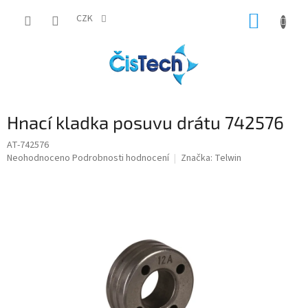
Přejít
NÁKUP
na
CZK
obsah
KOŠÍK
Hnací kladka posuvu drátu 742576
AT-742576
Průměrné
Neohodnoceno
Podrobnosti hodnocení
Značka:
Telwin
hodnocení
produktu
je
0,0
z
5
hvězdiček.