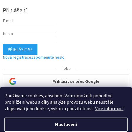
Přihlášení
E-mail
Heslo
PŘIHLÁSIT SE
Nová registrace
Zapomenuté heslo
nebo
Přihlásit se přes Google
Používáme cookies, abychom Vám umožnili pohodlné
Přihlásit se přes Seznam
prohlížení webu a díky analýze provozu webu neustále
zlepšovali jeho funkce, výkon a použitelnost.
Více informací
Nastavení
Vytvořil Shoptet