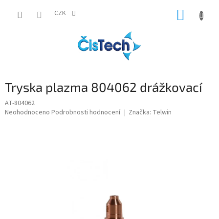
Přejít
NÁKUP
na
CZK
obsah
KOŠÍK
Tryska plazma 804062 drážkovací
AT-804062
Průměrné
Neohodnoceno
Podrobnosti hodnocení
Značka:
Telwin
hodnocení
produktu
je
0,0
z
5
hvězdiček.