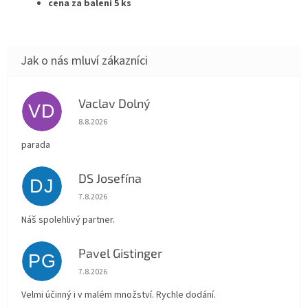
cena za balení 5 ks
Vaclav Dolný
VD
Hodnocení obchodu je 5 z 5 hvězdiček.
8.8.2026
parada
DS Josefína
DJ
Hodnocení obchodu je 5 z 5 hvězdiček.
7.8.2026
Náš spolehlivý partner.
Pavel Gistinger
PG
Hodnocení obchodu je 5 z 5 hvězdiček.
7.8.2026
Velmi účinný i v malém množství. Rychle dodání.