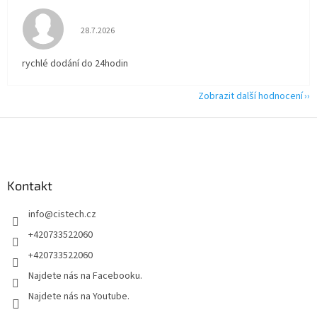
Hodnocení obchodu je 5 z 5 hvězdiček.
28.7.2026
rychlé dodání do 24hodin
Zobrazit další hodnocení
Z
á
p
a
Kontakt
t
í
info
@
cistech.cz
+420733522060
+420733522060
Najdete nás na Facebooku.
Najdete nás na Youtube.