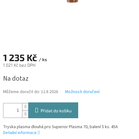
1 235 Kč
/ ks
1 021 Kč bez DPH
Měrná
Na dotaz
cena:
Můžeme doručit do:
12.8.2026
Možnosti doručení
Přidat do košíku
Tryska plasma dlouhá pro Superior Plasma 70, balení 5 ks. 45A
Detailní informace